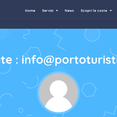
Home
Servizi
News
Scopri le coste
te : info@portoturisti