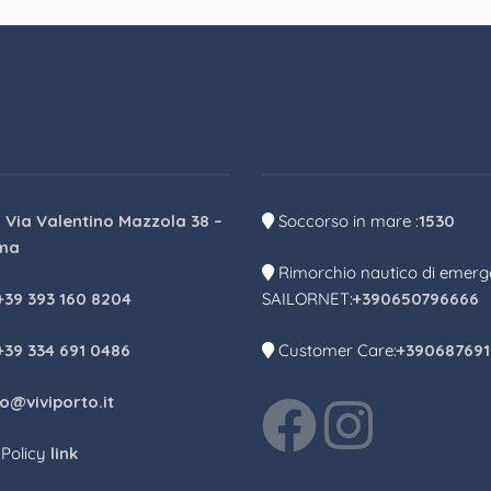
:
Via Valentino Mazzola 38 –
Soccorso in mare :
1530
ma
Rimorchio nautico di emer
+39 393 160 8204
SAILORNET:
+390650796666
+39 334 691 0486
Customer Care:
+39068769
fo@viviporto.it
 Policy
link