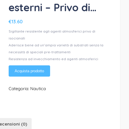
esterni – Privo di…
€
13.60
Sigillante resistente agli agenti atmosferici privo di
isocianati
Aderisce bene ad un’ampia varietà di substrati senza la
necessità di speciali pre-trattamenti
Resistenza ad invecchiamento ed agenti atmosferici
Acquista prodotto
Categoria:
Nautica
ecensioni (0)