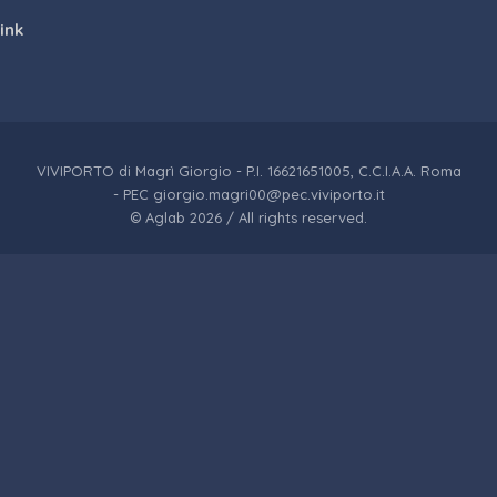
link
VIVIPORTO di Magrì Giorgio - P.I. 16621651005, C.C.I.A.A. Roma
- PEC giorgio.magri00@pec.viviporto.it
© Aglab 2026 / All rights reserved.