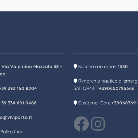
:
Via Valentino Mazzola 38 –
Soccorso in mare :
1530
ma
Rimorchio nautico di emer
+39 393 160 8204
SAILORNET:
+390650796666
+39 334 691 0486
Customer Care:
+39068769
fo@viviporto.it
 Policy
link