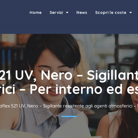
Home
Servizi
News
Scopri le coste
21 UV, Nero – Sigillan
ci – Per interno ed es
aflex 521 UV, Nero – Sigillante resistente agli agenti atmosferici –