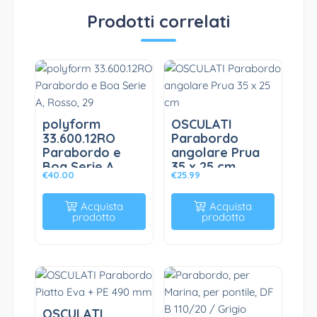
Prodotti correlati
polyform
OSCULATI
33.600.12RO
Parabordo
Parabordo e
angolare Prua
Boa Serie A,
35 x 25 cm
€
40.00
€
25.99
Rosso, 29
Acquista
Acquista
prodotto
prodotto
OSCULATI