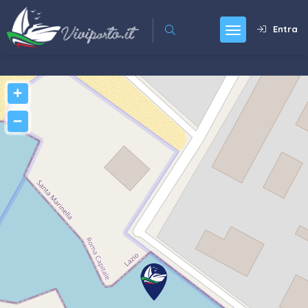
Entra
+
−