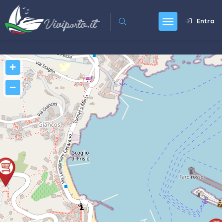
Entra
+
−