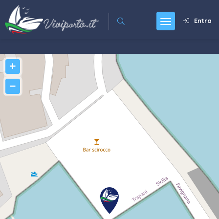
Entra
+
−