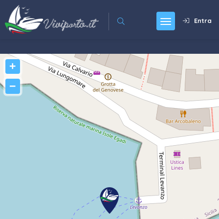
Entra
+
−