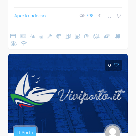
Aperto adesso
798
€
0
Porto