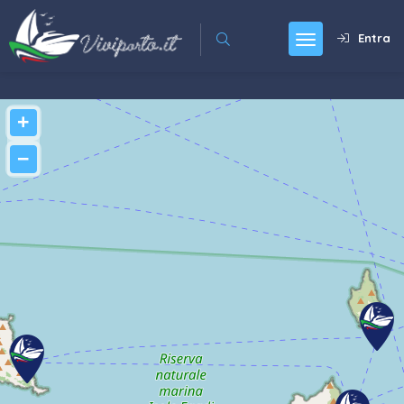
Entra
+
−