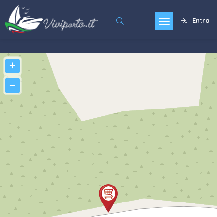
Entra
+
−