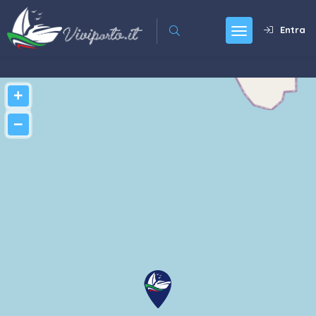
Entra
+
−