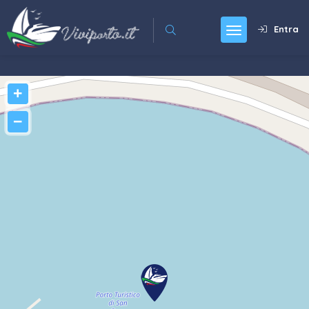
Entra
+
−