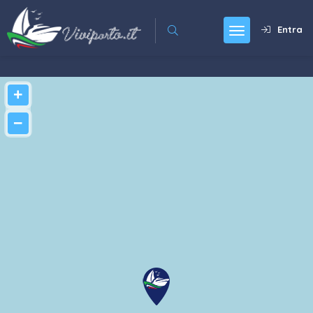
Entra
+
−