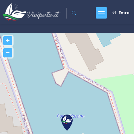
Entra
+
−