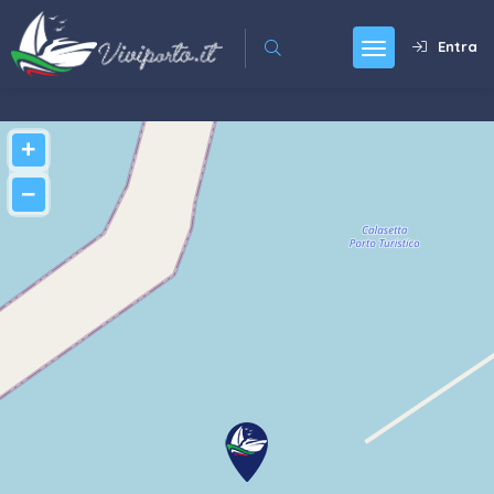
Entra
+
−