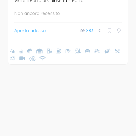
Visita il Porto di Calasetta – Porto ...
Non ancora recensito
Aperto adesso
883
€