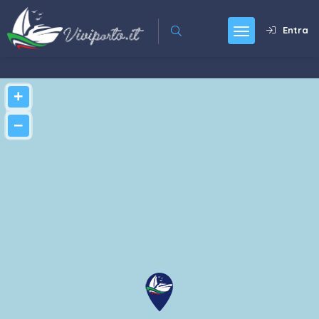
Entra
+
−