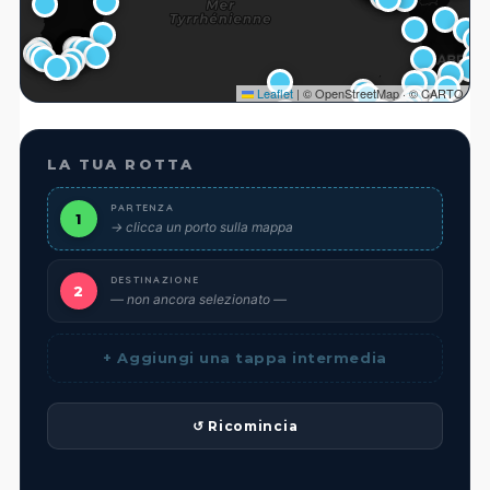
Leaflet
|
© OpenStreetMap · © CARTO
LA TUA ROTTA
PARTENZA
1
→ clicca un porto sulla mappa
DESTINAZIONE
2
— non ancora selezionato —
+ Aggiungi una tappa intermedia
↺ Ricomincia