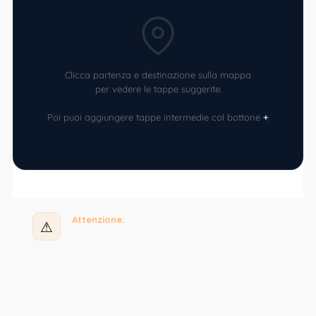
Clicca partenza e destinazione sulla mappa
per vedere le tappe suggerite.
Poi puoi aggiungere tappe intermedie col bottone
+
.
Attenzione:
questa funzione è pensata come
⚠
strumento di ispirazione e scoperta. I porti
mostrati stanno entro un corridoio di 20 NM
dalla linea retta di ogni tratta (partenza →
tappa, tappa → tappa, tappa → destinazione) —
non sono una rotta di navigazione
. La
pianificazione vera va fatta con carte nautiche