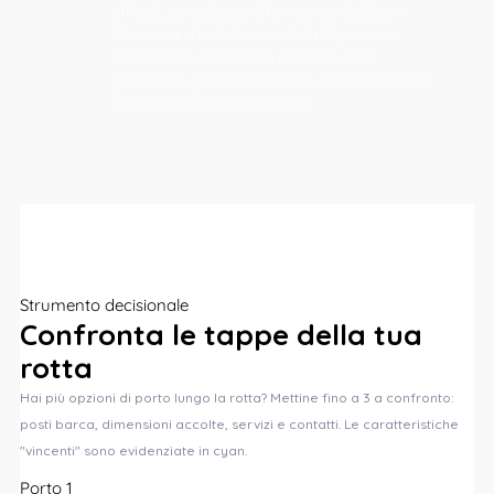
ufficiali, consultando il Portolano, i bollettini
Meteomar e le Ordinanze della Capitaneria
competente. Le distanze mostrate sono
geodetiche (grande cerchio) e possono differire
dalle distanze reali sulla carta.
Strumento decisionale
Confronta le
tappe
della tua
rotta
Hai più opzioni di porto lungo la rotta? Mettine fino a 3 a confronto:
posti barca, dimensioni accolte, servizi e contatti. Le caratteristiche
"vincenti" sono evidenziate in cyan.
Porto 1