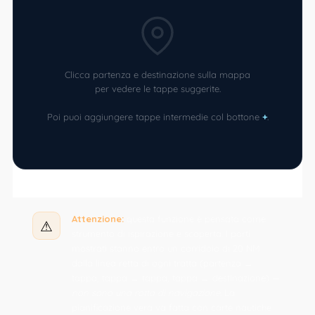
Clicca partenza e destinazione sulla mappa
per vedere le tappe suggerite.
Poi puoi aggiungere tappe intermedie col bottone
+
.
Attenzione:
questa funzione è pensata come
⚠
strumento di ispirazione e scoperta. I porti
mostrati stanno entro un corridoio di 20 NM
dalla linea retta di ogni tratta (partenza →
tappa, tappa → tappa, tappa → destinazione) —
non sono una rotta di navigazione
. La
pianificazione vera va fatta con carte nautiche