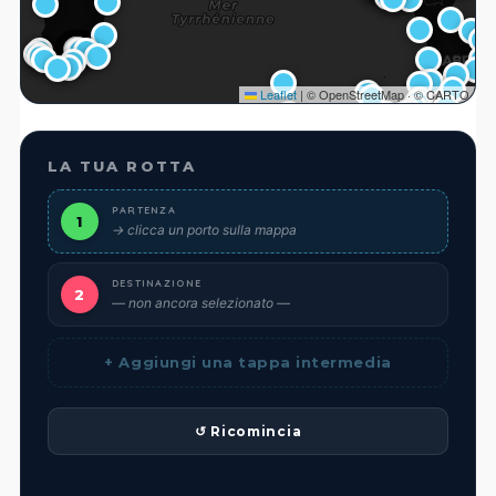
Leaflet
|
© OpenStreetMap · © CARTO
LA TUA ROTTA
PARTENZA
1
→ clicca un porto sulla mappa
DESTINAZIONE
2
— non ancora selezionato —
+ Aggiungi una tappa intermedia
↺ Ricomincia