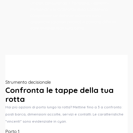
ufficiali, consultando il Portolano, i bollettini
Meteomar e le Ordinanze della Capitaneria
competente. Le distanze mostrate sono
geodetiche (grande cerchio) e possono differire
dalle distanze reali sulla carta.
Strumento decisionale
Confronta le
tappe
della tua
rotta
Hai più opzioni di porto lungo la rotta? Mettine fino a 3 a confronto:
posti barca, dimensioni accolte, servizi e contatti. Le caratteristiche
"vincenti" sono evidenziate in cyan.
Porto 1