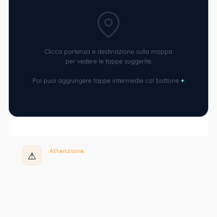
Clicca partenza e destinazione sulla mappa
per vedere le tappe suggerite.
Poi puoi aggiungere tappe intermedie col bottone
+
.
Attenzione:
questa funzione è pensata come
⚠
strumento di ispirazione e scoperta. I porti
mostrati stanno entro un corridoio di 20 NM
dalla linea retta di ogni tratta (partenza →
tappa, tappa → tappa, tappa → destinazione) —
non sono una rotta di navigazione
. La
pianificazione vera va fatta con carte nautiche