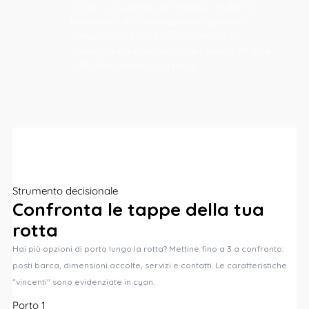
ufficiali, consultando il Portolano, i bollettini
Meteomar e le Ordinanze della Capitaneria
competente. Le distanze mostrate sono
geodetiche (grande cerchio) e possono differire
dalle distanze reali sulla carta.
Strumento decisionale
Confronta le
tappe
della tua
rotta
Hai più opzioni di porto lungo la rotta? Mettine fino a 3 a confronto:
posti barca, dimensioni accolte, servizi e contatti. Le caratteristiche
"vincenti" sono evidenziate in cyan.
Porto 1