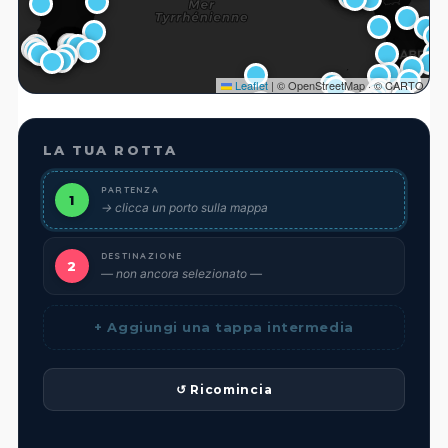
Leaflet
|
© OpenStreetMap · © CARTO
LA TUA ROTTA
PARTENZA
1
→ clicca un porto sulla mappa
DESTINAZIONE
2
— non ancora selezionato —
+ Aggiungi una tappa intermedia
↺ Ricomincia